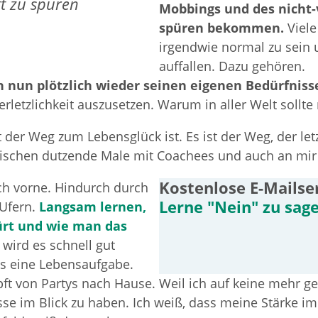
ft zu spüren
Mobbings und des nicht-
spüren bekommen.
Viel
irgendwie normal zu sein 
auffallen. Dazu gehören.
ch nun plötzlich wieder seinen eigenen Bedürfni
letzlichkeit auszusetzen. Warum in aller Welt sollte
 der Weg zum Lebensglück ist. Es ist der Weg, der le
wischen dutzende Male mit Coachees und auch an mir s
Kostenlose E-Mailse
ach vorne. Hindurch durch
Lerne "Nein" zu sage
 Ufern.
Langsam lernen,
ürt und wie man das
 wird es schnell gut
es eine Lebensaufgabe.
t von Partys nach Hause. Weil ich auf keine mehr geh
sse im Blick zu haben. Ich weiß, dass meine Stärke i