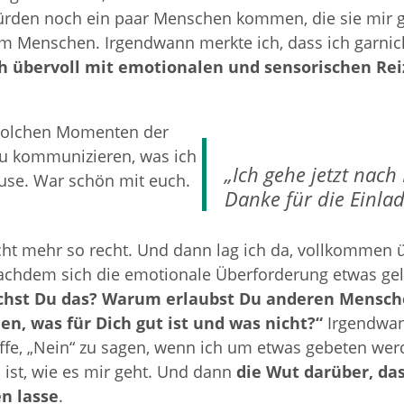
ürden noch ein paar Menschen kommen, die sie mir ge
m Menschen. Irgendwann merkte ich, dass ich garnich
h übervoll mit emotionalen und sensorischen Reiz
n solchen Momenten der
 zu kommunizieren, was ich
„Ich gehe jetzt nac
ause. War schön mit euch.
Danke für die Einlad
ht mehr so recht. Und dann lag ich da, vollkommen 
achdem sich die emotionale Überforderung etwas geleg
st Du das? Warum erlaubst Du anderen Mensch
, was für Dich gut ist und was nicht?“
Irgendwan
haffe, „Nein“ zu sagen, wenn ich um etwas gebeten we
ist, wie es mir geht. Und dann
die Wut darüber, da
n lasse
.